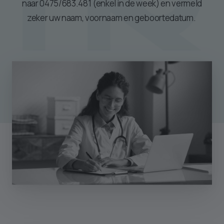
naar 0475/683.481 (enkel in de week) en vermeld
zeker uw naam, voornaam en geboortedatum.